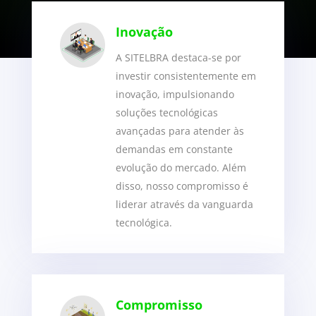
Inovação
A SITELBRA destaca-se por
investir consistentemente em
inovação, impulsionando
soluções tecnológicas
avançadas para atender às
demandas em constante
evolução do mercado. Além
disso, nosso compromisso é
liderar através da vanguarda
tecnológica.
Compromisso