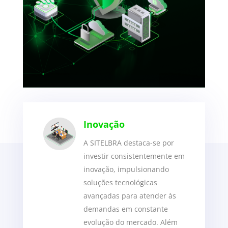
Inovação
A SITELBRA destaca-se por
investir consistentemente em
inovação, impulsionando
soluções tecnológicas
avançadas para atender às
demandas em constante
evolução do mercado. Além