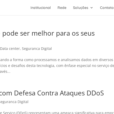
Institucional
Rede
Soluções
Contato
pode ser melhor para os seus
|
Data center
,
Seguranca Digital
onando a forma como processamos e analisamos dados em diversos
ícios e desafios desta tecnologia, com ênfase especial no serviço d
vés...
com Defesa Contra Ataques DDoS
Seguranca Digital
e Serviço (DDoS) representam uma ameaça significativa para emp