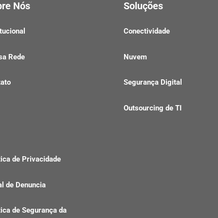
bre Nós
Soluções
itucional
Conectividade
sa Rede
Nuvem
ato
Segurança Digital
Outsourcing de TI
g
tica de Privacidade
l de Denuncia
tica de Segurança da