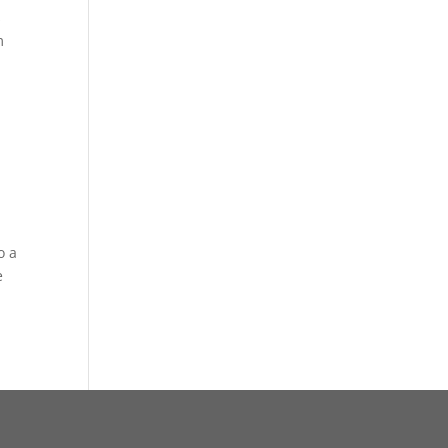
s
m
o a
e