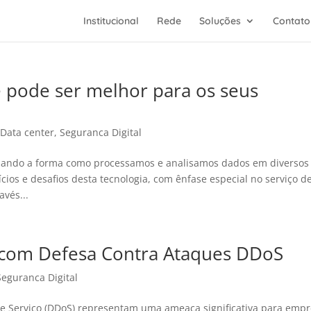
Institucional
Rede
Soluções
Contato
pode ser melhor para os seus
|
Data center
,
Seguranca Digital
onando a forma como processamos e analisamos dados em diversos
ícios e desafios desta tecnologia, com ênfase especial no serviço d
vés...
com Defesa Contra Ataques DDoS
Seguranca Digital
e Serviço (DDoS) representam uma ameaça significativa para emp