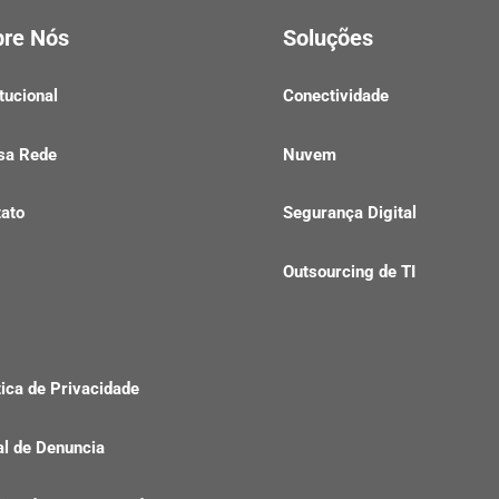
bre Nós
Soluções
itucional
Conectividade
sa Rede
Nuvem
ato
Segurança Digital
Outsourcing de TI
g
tica de Privacidade
l de Denuncia