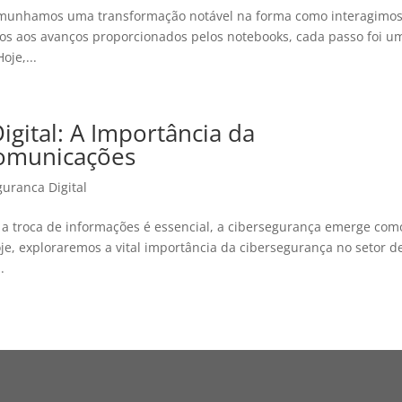
emunhamos uma transformação notável na forma como interagimo
xos aos avanços proporcionados pelos notebooks, cada passo foi u
oje,...
igital: A Importância da
comunicações
guranca Digital
 troca de informações é essencial, a cibersegurança emerge com
oje, exploraremos a vital importância da cibersegurança no setor d
.